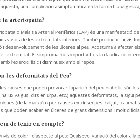
 aquesta, una complicació asimptomàtica en la forma hipoalgesica;
 la arteriopatia?
iopatia o Malaltia Arterial Perifèrica (EAP) és una manifestació de l
ans vasos de les extremitats inferiors. També produeix canvis funci
ció i desenvolupament de les úlceres al peu. Acostuma a afectar el
 de l'extremitat. El símptoma més important és la claudicació inter
amb l'exercici físic i disminueix amb el repòs.
n les deformitats del Peu?
les causes que poden provocar l'aparició del peu diabètic són les 
 hallux valgus, dits en urpa, etc.) aquestes deformitats, ja sigui 
miques (de la marxa) o per causes extrínseques: calçat, traumatis
s que poden acabar en úlceres de grans dimensions i molt difícils
em de tenir en compte?
nvis de color i d'aspecte al peu: Qualsevol variació del color a la p