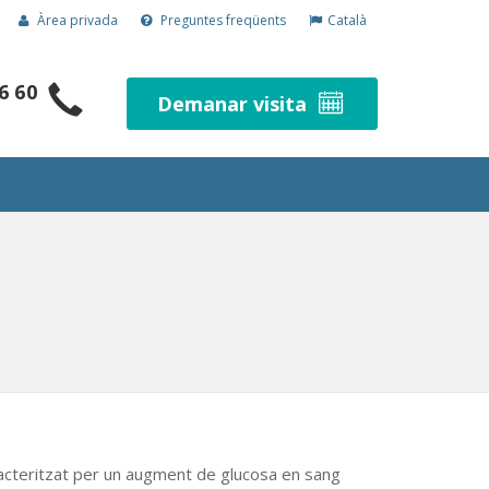
Àrea privada
Preguntes freqüents
Català
6 60
Demanar visita
racteritzat per un augment de glucosa en sang