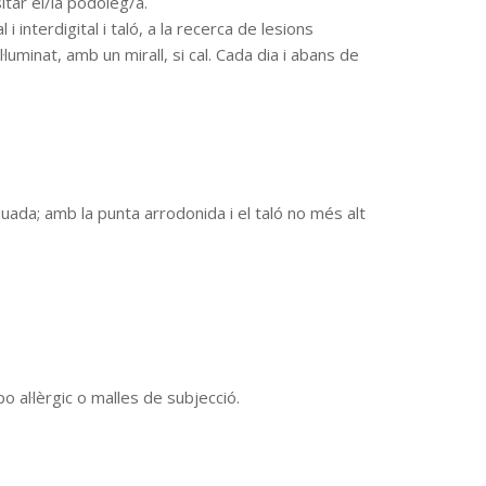
itar el/la podòleg/a.
i interdigital i taló, a la recerca de lesions
l·luminat, amb un mirall, si cal. Cada dia i abans de
da; amb la punta arrodonida i el taló no més alt
o al·lèrgic o malles de subjecció.