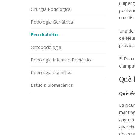
(Hiperg
Cirurgia Podològica
perifèri
una dism
Podologia Geriàtrica
Una de 
Peu diabètic
de Neuro
provoca
Ortopodologia
El Peu 
Podologia Infantil o Pediàtrica
d'ampu
Podologia esportiva
Què 
Estudis Biomecànics
Què és
La Neur
manting
augment 
apareix
detecta