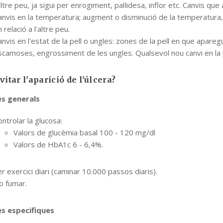
altre peu, ja sigui per enrogiment, pal·lidesa, inflor etc. Canvis qu
anvis en la temperatura; augment o disminució de la temperatura, 
 relació a l'altre peu.
nvis en l'estat de la pell o ungles: zones de la pell en que apareg
scamoses, engrossiment de les ungles. Qualsevol nou canvi en la p
itar l'aparició de l'úlcera?
s generals
ntrolar la glucosa:
Valors de glucèmia basal 100 - 120 mg/dl
Valors de HbA1c 6 - 6,4%.
r exercici diari (caminar 10.000 passos diaris).
o fumar.
s especifiques