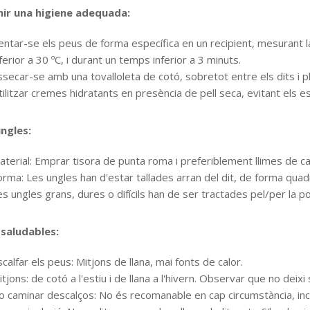
ir una higiene adequada:
entar-se els peus de forma específica en un recipient, mesurant l
ferior a 30 ºC, i durant un temps inferior a 3 minuts.
ssecar-se amb una tovalloleta de cotó, sobretot entre els dits i p
ilitzar cremes hidratants en presència de pell seca, evitant els esp
ungles:
terial: Emprar tisora ​​de punta roma i preferiblement llimes de cart
orma: Les ungles han d'estar tallades arran del dit, de forma quad
s ungles grans, dures o difícils han de ser tractades pel/per la p
 saludables:
calfar els peus: Mitjons de llana, mai fonts de calor.
tjons: de cotó a l'estiu i de llana a l'hivern. Observar que no deixi s
o caminar descalços: No és recomanable en cap circumstància, inclo