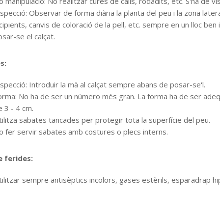
 manipulació: No realitzar cures de calls, rodadits, etc. S'ha de vis
specció: Observar de forma diària la planta del peu i la zona lateral 
cipients, canvis de coloració de la pell, etc. sempre en un lloc ben i
sar-se el calçat.
s:
specció: Introduir la mà al calçat sempre abans de posar-se'l.
orma: No ha de ser un número més gran. La forma ha de ser adequa
 3 - 4 cm.
ilitza sabates tancades per protegir tota la superfície del peu.
o fer servir sabates amb costures o plecs interns.
 ferides:
ilitzar sempre antisèptics incolors, gases estèrils, esparadrap hip