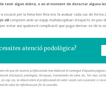
de tenir algun dubte, o en el moment de detectar alguna les
a vocació per la feina ben feta ens fa avaluar cada cas de forma ún
ic UB
comptem amb un equip multidisciplinari d'experts en peu d
per evitar així qualsevol complicació que pugui derivar-se de la se
cessites atenció podològica?
mem de que els nostres professionals han elaborat el contingut d’aquesta pàgina we
tocols d’actuació, patologies, tècniques, tractaments de salut, etc. Tot i així, ca
, en cap cas, la relació entre el professional de salut i vostè com a pacient. Li re
al de salut de referència per fer la consulta.