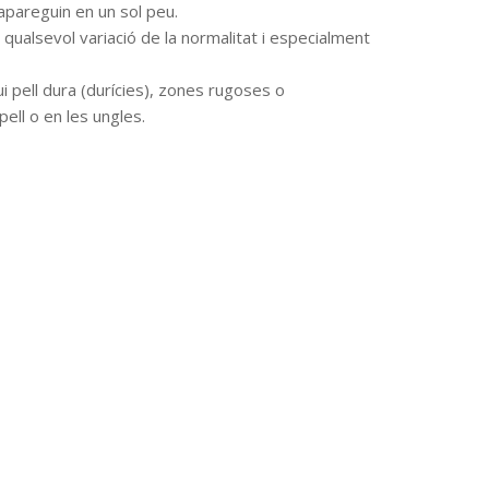
e apareguin en un sol peu.
qualsevol variació de la normalitat i especialment
ui pell dura (durícies), zones rugoses o
ell o en les ungles.