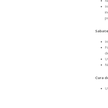
No
In
in
po
Sabate
In
F
de
Ut
N
Cura de
Ut