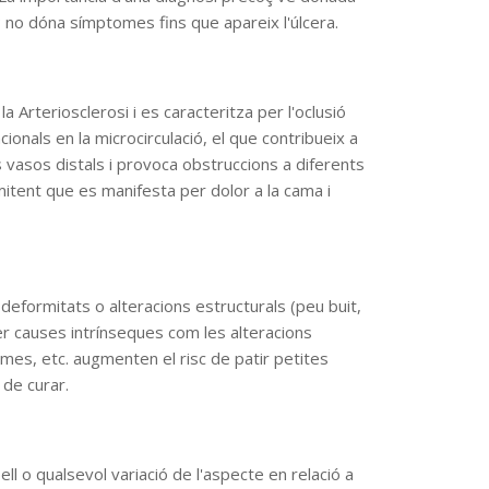
 no dóna símptomes fins que apareix l'úlcera.
a Arteriosclerosi i es caracteritza per l'oclusió
onals en la microcirculació, el que contribueix a
s vasos distals i provoca obstruccions a diferents
mitent que es manifesta per dolor a la cama i
deformitats o alteracions estructurals (peu buit,
per causes intrínseques com les alteracions
mes, etc. augmenten el risc de patir petites
 de curar.
ell o qualsevol variació de l'aspecte en relació a