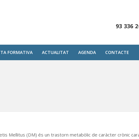
93 336 2
RTA FORMATIVA
ACTUALITAT
AGENDA
CONTACTE
etis Mellitus (DM) és un trastorn metabòlic de caràcter crònic ca