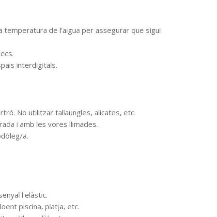
a temperatura de l'aigua per assegurar que sigui
lecs.
ais interdigitals.
ró. No utilitzar tallaungles, alicates, etc.
rada i amb les vores llimades.
odòleg/a.
enyal l'elàstic.
ent piscina, platja, etc.