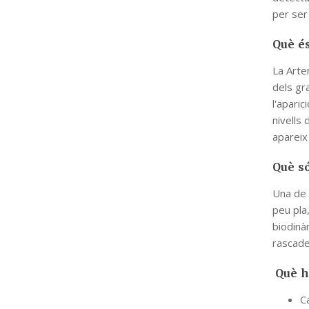
per ser
Què és
La Arter
dels gr
l'apari
nivells
apareix 
Què só
Una de 
peu pla,
biodinà
rascade
Què h
Ca