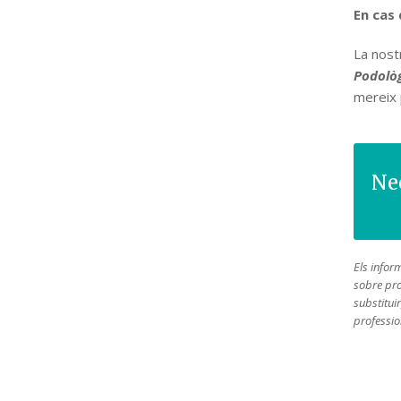
En cas 
La nostr
Podològ
mereix 
Ne
Els infor
sobre pro
substituir
profession