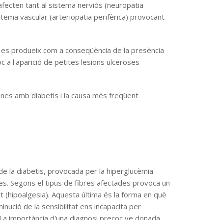
ecten tant al sistema nerviós (neuropatia
istema vascular (arteriopatia perifèrica) provocant
 es produeix com a conseqüència de la presència
c a l'aparició de petites lesions ulceroses
ones amb diabetis i la causa més freqüent
e la diabetis, provocada per la hiperglucèmia
ses. Segons el tipus de fibres afectades provoca un
at (hipoalgesia). Aquesta última és la forma en què
nució de la sensibilitat ens incapacita per
a. La importància d'una diagnosi precoç ve donada