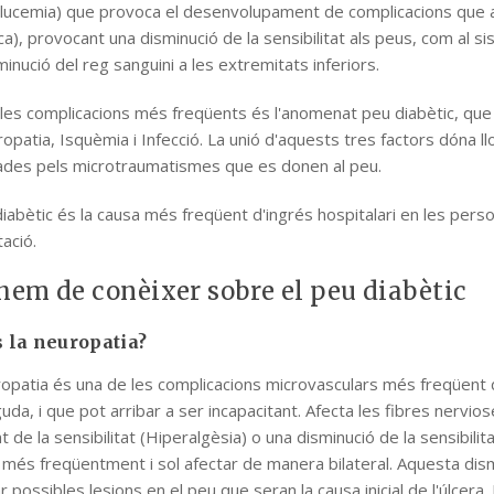
lucemia) que provoca el desenvolupament de complicacions que af
ca), provocant una disminució de la sensibilitat als peus, com al s
inució del reg sanguini a les extremitats inferiors.
les complicacions més freqüents és l'anomenat peu diabètic, que
patia, Isquèmia i Infecció. La unió d'aquests tres factors dóna llo
des pels microtraumatismes que es donen al peu.
diabètic és la causa més freqüent d'ingrés hospitalari en les pers
tació.
hem de conèixer sobre el peu diabètic
 la neuropatia?
opatia és una de les complicacions microvasculars més freqüent d
uda, i que pot arribar a ser incapacitant. Afecta les fibres nervio
de la sensibilitat (Hiperalgèsia) o una disminució de la sensibilit
 més freqüentment i sol afectar de manera bilateral. Aquesta dismi
r possibles lesions en el peu que seran la causa inicial de l'úlcer