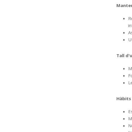
Manten
R
in
A
Ut
Tall d'
Ma
F
Le
Hàbits
Es
Mi
N