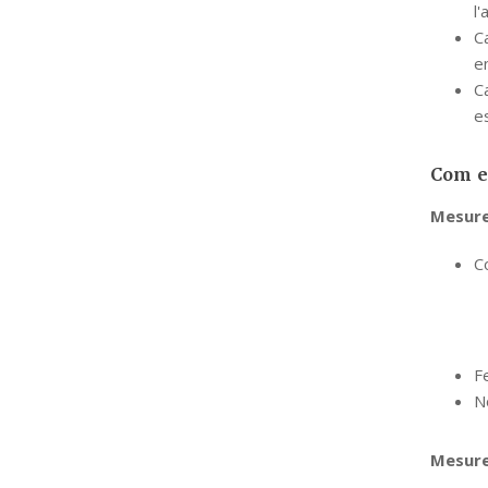
l'
C
en
Ca
e
Com ev
Mesure
Co
Fe
N
Mesure