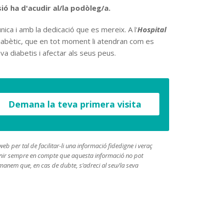
ió ha d'acudir al/la podòleg/a.
ica i amb la dedicació que es mereix. A l'
Hospital
iabètic, que en tot moment li atendran com es
va diabetis i afectar als seus peus.
Demana la teva primera visita
b per tal de facilitar-li una informació fidedigne i veraç
l tenir sempre en compte que aquesta informació no pot
comanem que, en cas de dubte, s’adreci al seu/la seva