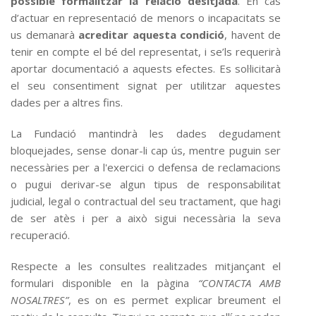
possible formalitzar la relació desitjada
. En cas
d’actuar en representació de menors o incapacitats se
us demanarà
acreditar aquesta condició
, havent de
tenir en compte el bé del representat, i se’ls requerirà
aportar documentació a aquests efectes. Es sol·licitarà
el seu consentiment signat per utilitzar aquestes
dades per a altres fins.
La Fundació mantindrà les dades degudament
bloquejades, sense donar-li cap ús, mentre puguin ser
necessàries per a l'exercici o defensa de reclamacions
o pugui derivar-se algun tipus de responsabilitat
judicial, legal o contractual del seu tractament, que hagi
de ser atès i per a això sigui necessària la seva
recuperació.
Respecte a les consultes realitzades mitjançant el
formulari disponible en la pàgina
“CONTACTA AMB
NOSALTRES”
, es on es permet explicar breument el