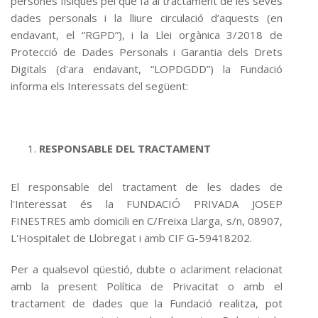
persones físiques pel que fa al tractament de les seves
dades personals i la lliure circulació d’aquests (en
endavant, el “RGPD”), i la Llei orgànica 3/2018 de
Protecció de Dades Personals i Garantia dels Drets
Digitals (d'ara endavant, “LOPDGDD”) la Fundació
informa els Interessats del següent:
RESPONSABLE DEL TRACTAMENT
El responsable del tractament de les dades de
l'Interessat és la FUNDACIÓ PRIVADA JOSEP
FINESTRES amb domicili en C/Freixa Llarga, s/n, 08907,
L'Hospitalet de Llobregat i amb CIF G-59418202.
Per a qualsevol qüestió, dubte o aclariment relacionat
amb la present Política de Privacitat o amb el
tractament de dades que la Fundació realitza, pot