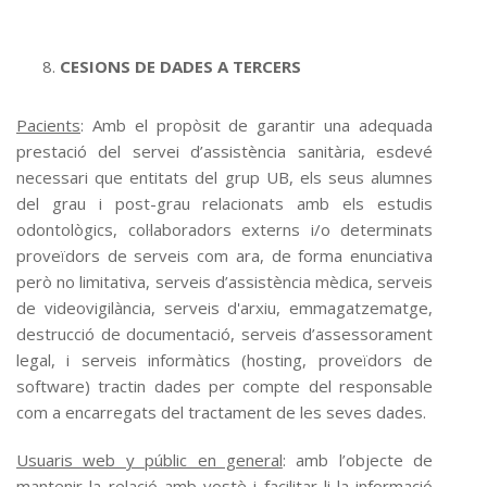
CESIONS DE DADES A TERCERS
Pacients
: Amb el propòsit de garantir una adequada
prestació del servei d’assistència sanitària, esdevé
necessari que entitats del grup UB, els seus alumnes
del grau i post-grau relacionats amb els estudis
odontològics, col·laboradors externs i/o determinats
proveïdors de serveis com ara, de forma enunciativa
però no limitativa, serveis d’assistència mèdica, serveis
de videovigilància, serveis d'arxiu, emmagatzematge,
destrucció de documentació, serveis d’assessorament
legal, i serveis informàtics (hosting, proveïdors de
software) tractin dades per compte del responsable
com a encarregats del tractament de les seves dades.
Usuaris web y públic en general
: amb l’objecte de
mantenir la relació amb vostè i facilitar-li la informació