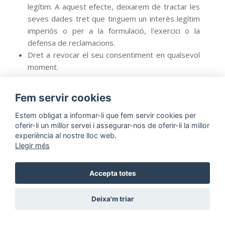
legítim. A aquest efecte, deixarem de tractar les
seves dades tret que tinguem un interès legítim
imperiós o per a la formulació, l'exercici o la
defensa de reclamacions.
Dret a revocar el seu consentiment en qualsevol
moment.
Pot exercitar aquests drets en tot moment i de forma
Fem servir cookies
gratuïta dirigint-se al nostre Delegat de Protecció de
Estem obligat a informar-li que fem servir
cookies
per
Dades a
dpo.fjf@ub.edu
REF: Protecció de Dades,
oferir-li un millor servei i assegurar-nos de oferir-li la millor
indicant el dret que desitja exercir y les seves dades
experiència al nostre lloc web.
identificatives o por correu postal mitjançant un escrit
Llegir més
dirigit a:
Accepta totes
FUNDACIÓ PRIVADA JOSEP FINESTRES
C/Freixa Llarga, s/n
Deixa'm triar
08907, L’Hospitalet de Llobregat