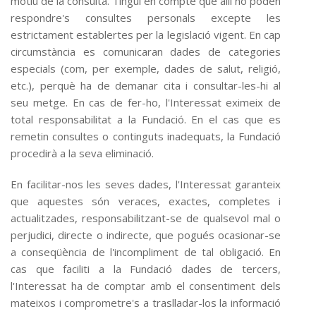
motiu de la consulta. Tingui en compte que allí no poden
respondre's consultes personals excepte les
estrictament establertes per la legislació vigent. En cap
circumstància es comunicaran dades de categories
especials (com, per exemple, dades de salut, religió,
etc.), perquè ha de demanar cita i consultar-les-hi al
seu metge. En cas de fer-ho, l'Interessat eximeix de
total responsabilitat a la Fundació. En el cas que es
remetin consultes o continguts inadequats, la Fundació
procedirà a la seva eliminació.
En facilitar-nos les seves dades, l'Interessat garanteix
que aquestes són veraces, exactes, completes i
actualitzades, responsabilitzant-se de qualsevol mal o
perjudici, directe o indirecte, que pogués ocasionar-se
a conseqüència de l'incompliment de tal obligació. En
cas que faciliti a la Fundació dades de tercers,
l'Interessat ha de comptar amb el consentiment dels
mateixos i comprometre's a traslladar-los la informació