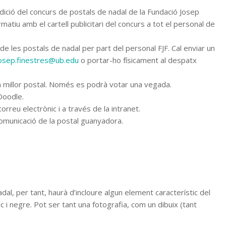
ició del concurs de postals de nadal de la Fundació Josep
rmatiu amb el cartell publicitari del concurs a tot el personal de
 les postals de nadal per part del personal FJF. Cal enviar un
osep.finestres@ub.edu
o portar-ho físicament al despatx
a millor postal. Només es podrà votar una vegada.
Doodle.
reu electrònic i a través de la intranet.
comunicació de la postal guanyadora.
dal, per tant, haurà d’incloure algun element característic del
c i negre. Pot ser tant una fotografia, com un dibuix (tant