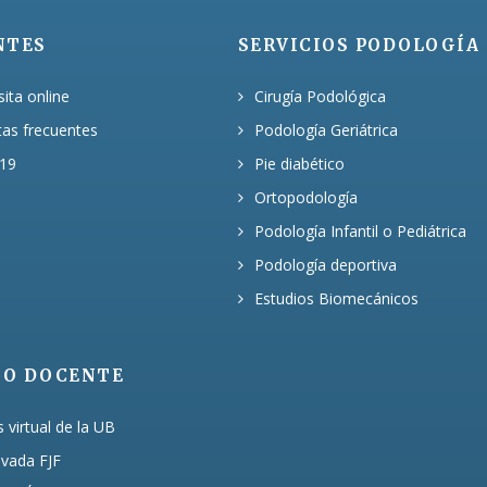
NTES
SERVICIOS PODOLOGÍA
sita online
Cirugía Podológica
tas frecuentes
Podología Geriátrica
19
Pie diabético
Ortopodología
Podología Infantil o Pediátrica
Podología deportiva
Estudios Biomecánicos
TO DOCENTE
virtual de la UB
ivada FJF